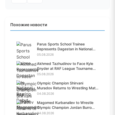
Похожие новости
Parus Sports School Trainee
Represents Dagestan in National...
05.08.2026
Akhmed Tazhudinov to Face Kyle
Snyder at RAF League Tourname...
05.08.2026
Olympic Champion Shirvani
Muradov Returns to Wrestling Mat
A...
04.08.2026
Magomed Kurbanaliev to Wrestle
Olympic Champion Jordan Burro...
04.08.2026